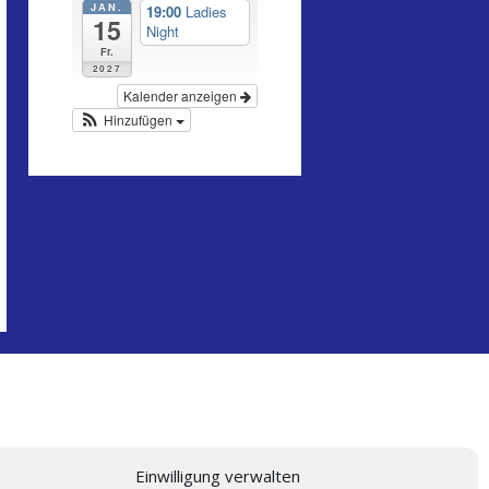
JAN.
19:00
Ladies
15
Night
Fr.
2027
Kalender anzeigen
Hinzufügen
Einwilligung verwalten