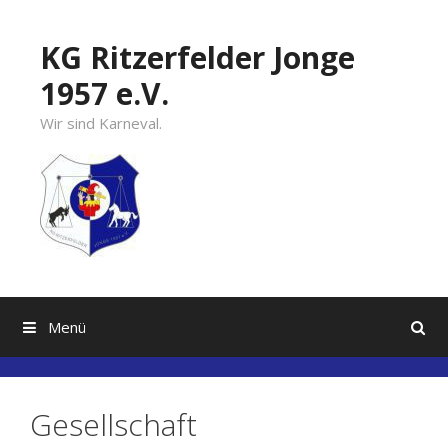
Springe
zum
KG Ritzerfelder Jonge
Inhalt
1957 e.V.
Wir sind Karneval.
Menü
Gesellschaft