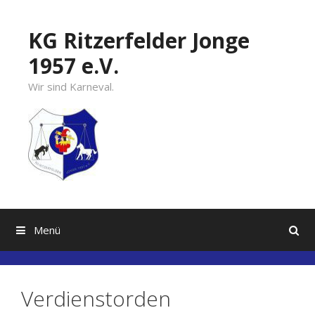
Springe
zum
KG Ritzerfelder Jonge
Inhalt
1957 e.V.
Wir sind Karneval.
Menü
Verdienstorden