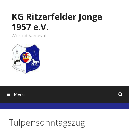
Springe
zum
KG Ritzerfelder Jonge
Inhalt
1957 e.V.
Wir sind Karneval.
Menü
Tulpensonntagszug