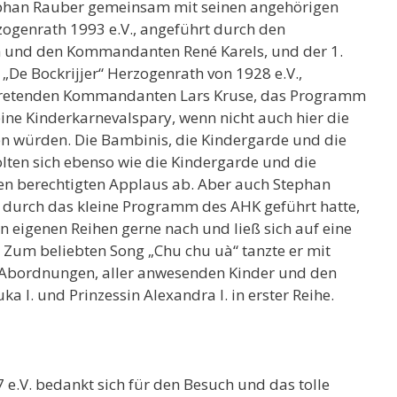
ephan Rauber gemeinsam mit seinen angehörigen
zogenrath 1993 e.V., angeführt durch den
h und den Kommandanten René Karels, und der 1.
„De Bockrijjer“ Herzogenrath von 1928 e.V.,
rtretenden Kommandanten Lars Kruse, das Programm
ine Kinderkarnevalspary, wenn nicht auch hier die
n würden. Die Bambinis, die Kindergarde und die
lten sich ebenso wie die Kindergarde und die
en berechtigten Applaus ab. Aber auch Stephan
n durch das kleine Programm des AHK geführt hatte,
 eigenen Reihen gerne nach und ließ sich auf eine
Zum beliebten Song „Chu chu uà“ tanzte er mit
Abordnungen, aller anwesenden Kinder und den
uka I. und Prinzessin Alexandra I. in erster Reihe.
7 e.V. bedankt sich für den Besuch und das tolle