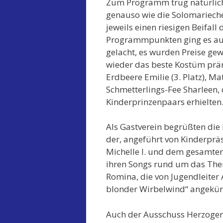
Zum Programm trug natürlich 
genauso wie die Solomariechen
jeweils einen riesigen Beifal
Programmpunkten ging es auf
gelacht, es wurden Preise ge
wieder das beste Kostüm präm
Erdbeere Emilie (3. Platz), Mat
Schmetterlings-Fee Sharleen,
Kinderprinzenpaars erhielten
Als Gastverein begrüßten die 
der, angeführt von Kinderpräs
Michelle I. und dem gesamten 
ihren Songs rund um das The
Romina, die von Jugendleiter 
blonder Wirbelwind“ angekünd
Auch der Ausschuss Herzogenr