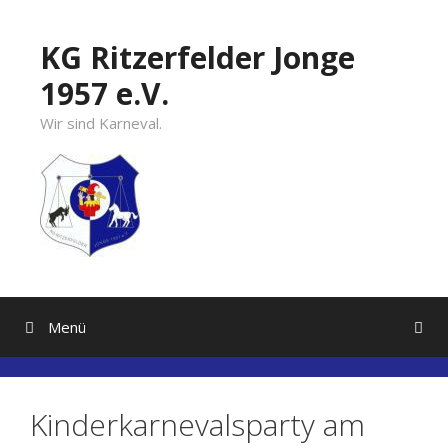
Springe
zum
KG Ritzerfelder Jonge
Inhalt
1957 e.V.
Wir sind Karneval.
Menü
Kinderkarnevalsparty am